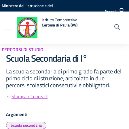
Vai ai contenuti
Vai al menu di navigazione
Vai al footer
Ministero dell'Istruzione e del
Accedi
Merito
Istituto Comprensivo
Certosa di Pavia (PV)
PERCORSI DI STUDIO
Scuola Secondaria di I°
La scuola secondaria di primo grado fa parte del
primo ciclo di istruzione, articolato in due
percorsi scolastici consecutivi e obbligatori.
Stampa / Condividi
Argomenti
Scuola secondaria