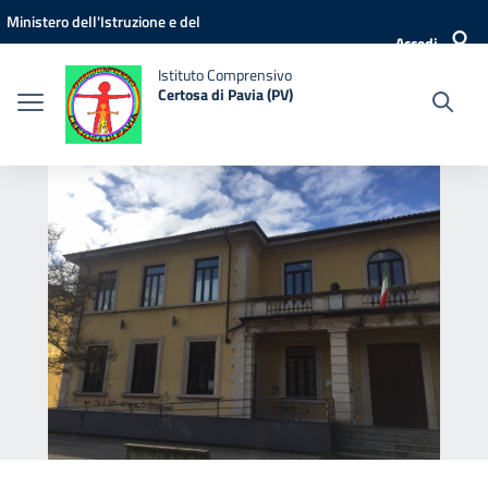
Vai ai contenuti
Vai al menu di navigazione
Vai al footer
Ministero dell'Istruzione e del
Accedi
Merito
Istituto Comprensivo
Certosa di Pavia (PV)