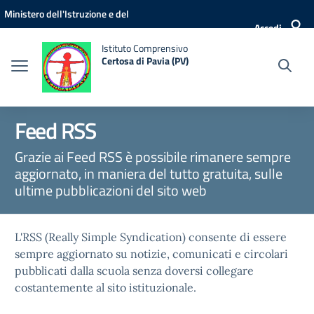
Vai ai contenuti
Vai al menu di navigazione
Vai al footer
Ministero dell'Istruzione e del
Accedi
Merito
Istituto Comprensivo
Certosa di Pavia (PV)
Feed RSS
Grazie ai Feed RSS è possibile rimanere sempre
aggiornato, in maniera del tutto gratuita, sulle
ultime pubblicazioni del sito web
L'RSS (Really Simple Syndication) consente di essere
sempre aggiornato su notizie, comunicati e circolari
pubblicati dalla scuola senza doversi collegare
costantemente al sito istituzionale.