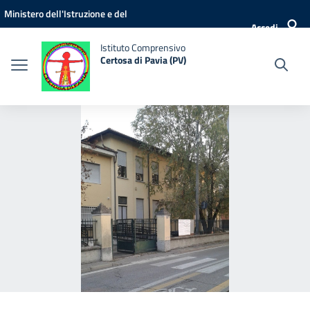
Vai ai contenuti
Vai al menu di navigazione
Vai al footer
Ministero dell'Istruzione e del
Accedi
Merito
Istituto Comprensivo
Certosa di Pavia (PV)