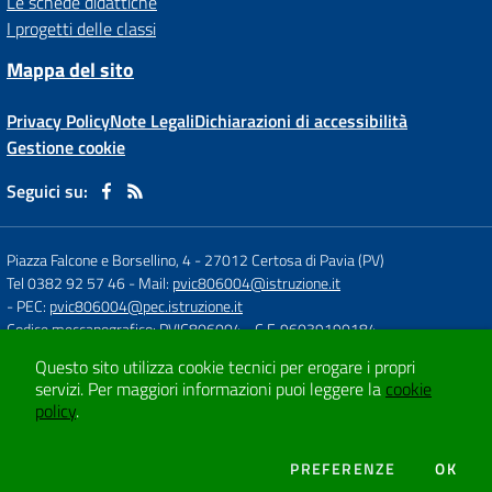
Le schede didattiche
I progetti delle classi
Mappa del sito
Privacy Policy
Note Legali
Dichiarazioni di accessibilità
Gestione cookie
Seguici su:
Piazza Falcone e Borsellino, 4
-
27012 Certosa di Pavia (PV)
Tel 0382 92 57 46
- Mail:
pvic806004@istruzione.it
- PEC:
pvic806004@pec.istruzione.it
Codice meccanografico: PVIC806004
- C.F. 96039190184
Questo sito utilizza cookie tecnici per erogare i propri
servizi.
Per maggiori informazioni puoi leggere la
cookie
Concept & Design by
Designers Italia
policy
.
Sito web realizzato con CMS
SCUOLASTICO
DEI COOKIE
PREFERENZE
OK