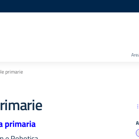
Are
le primarie
rimarie
a primaria
A
m e Robotica