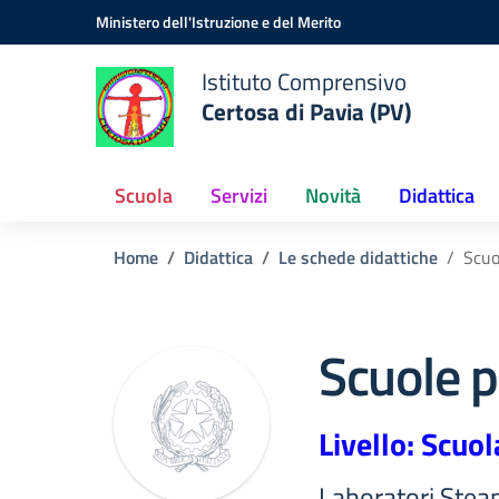
Vai ai contenuti
Vai al menu di navigazione
Vai al footer
Ministero dell'Istruzione e del Merito
Istituto Comprensivo
Certosa di Pavia (PV)
Scuola
Servizi
Novità
Didattica
Home
Didattica
Le schede didattiche
Scuo
Scuole p
Livello: Scuol
Laboratori Stea