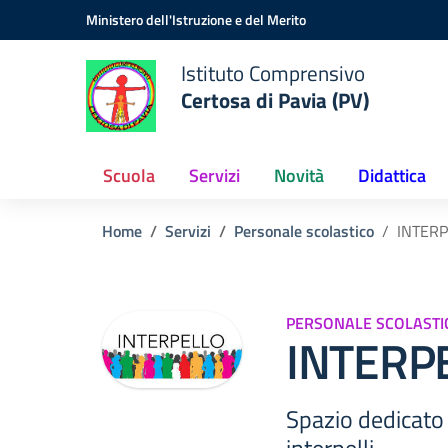
Vai ai contenuti
Vai al menu di navigazione
Vai al footer
Ministero dell'Istruzione e del Merito
Istituto Comprensivo
Certosa di Pavia (PV)
Scuola
Servizi
Novità
Didattica
Home
Servizi
Personale scolastico
INTERP
PERSONALE SCOLASTI
INTERPE
Spazio dedicato 