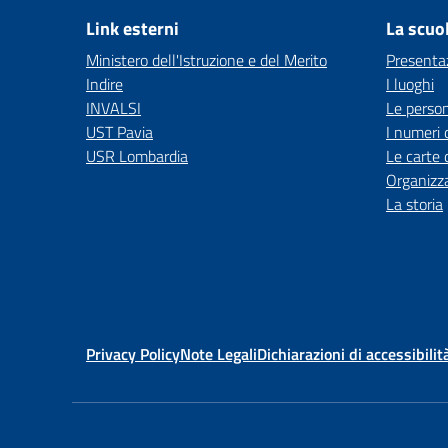
Link esterni
La scuo
Ministero dell'Istruzione e del Merito
Presenta
Indire
I luoghi
INVALSI
Le perso
UST Pavia
I numeri 
USR Lombardia
Le carte 
Organizz
La storia
Privacy Policy
Note Legali
Dichiarazioni di accessibilit