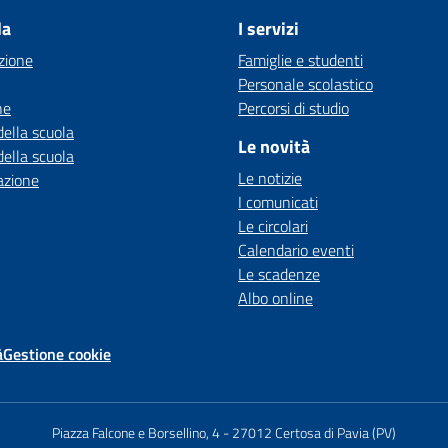
la
I servizi
zione
Famiglie e studenti
Personale scolastico
ne
Percorsi di studio
della scuola
Le novità
della scuola
Le notizie
azione
I comunicati
Le circolari
Calendario eventi
Le scadenze
Albo online
à
Gestione cookie
Piazza Falcone e Borsellino, 4
-
27012 Certosa di Pavia (PV)