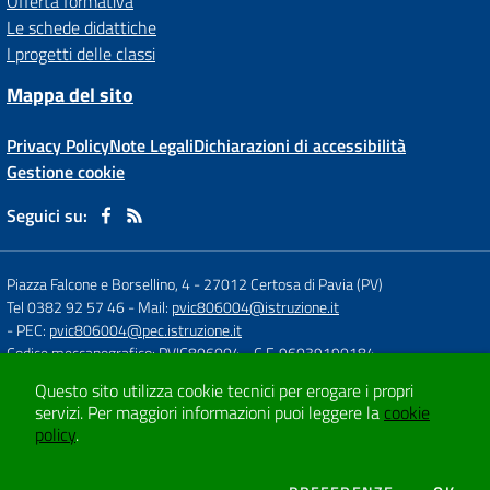
Offerta formativa
Le schede didattiche
I progetti delle classi
Mappa del sito
Privacy Policy
Note Legali
Dichiarazioni di accessibilità
Gestione cookie
Seguici su:
Piazza Falcone e Borsellino, 4
-
27012 Certosa di Pavia (PV)
Tel 0382 92 57 46
- Mail:
pvic806004@istruzione.it
- PEC:
pvic806004@pec.istruzione.it
Codice meccanografico: PVIC806004
- C.F. 96039190184
Questo sito utilizza cookie tecnici per erogare i propri
servizi.
Per maggiori informazioni puoi leggere la
cookie
Concept & Design by
Designers Italia
policy
.
Sito web realizzato con CMS
SCUOLASTICO