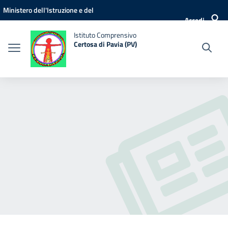
Vai ai contenuti
Vai al menu di navigazione
Vai al footer
Ministero dell'Istruzione e del
Accedi
Merito
Istituto Comprensivo
Certosa di Pavia (PV)