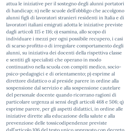
attua le iniziative per il sostegno degli alunni portatori
di handicap; n) nelle scuole dell’obbligo che accolgono
alunni figli di lavoratori stranieri residenti in Italia e di
lavoratori italiani emigrati adotta le iniziative previste
dagli articoli 115 e 116; o) esamina, allo scopo di
individuare i mezzi per ogni possibile recupero, i casi
di scarso profitto o di irregolare comportamento degli
alunni, su iniziativa dei docenti della rispettiva classe
e sentiti gli specialisti che operano in modo
continuativo nella scuola con compiti medico, socio-
psico-pedagogici e di orientamento; p) esprime al
direttore didattico o al preside parere in ordine alla
sospensione dal servizio e alla sospensione cautelare
del personale docente quando ricorrano ragioni di
particolare urgenza ai sensi degli articoli 468 e 506; q)
esprime parere, per gli aspetti didattici, in ordine alle
iniziative dirette alla educazione della salute e alla
prevenzione delle tossicodipendenze previste
dall’articolo 106 del testo unico approvato con decreto