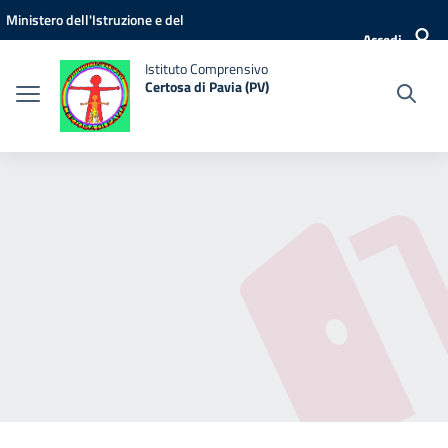
Vai ai contenuti
Vai al menu di navigazione
Vai al footer
Ministero dell'Istruzione e del
Accedi
Merito
Istituto Comprensivo
Certosa di Pavia (PV)