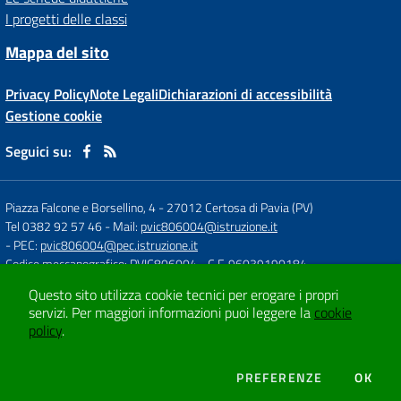
I progetti delle classi
Mappa del sito
Privacy Policy
Note Legali
Dichiarazioni di accessibilità
Gestione cookie
Seguici su:
Piazza Falcone e Borsellino, 4
-
27012 Certosa di Pavia (PV)
Tel 0382 92 57 46
- Mail:
pvic806004@istruzione.it
- PEC:
pvic806004@pec.istruzione.it
Codice meccanografico: PVIC806004
- C.F. 96039190184
Questo sito utilizza cookie tecnici per erogare i propri
servizi.
Per maggiori informazioni puoi leggere la
cookie
Concept & Design by
Designers Italia
policy
.
Sito web realizzato con CMS
SCUOLASTICO
DEI COOKIE
PREFERENZE
OK