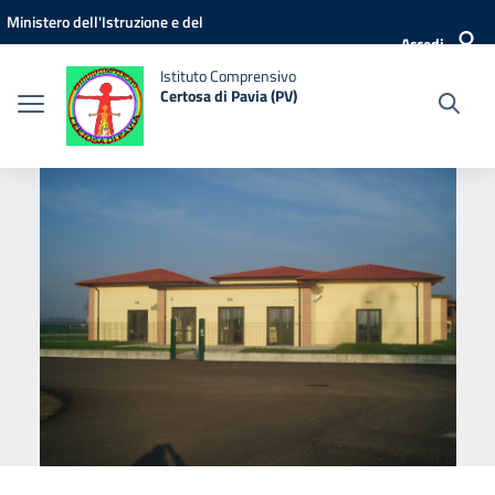
Vai ai contenuti
Vai al menu di navigazione
Vai al footer
Ministero dell'Istruzione e del
Accedi
Merito
Istituto Comprensivo
Certosa di Pavia (PV)