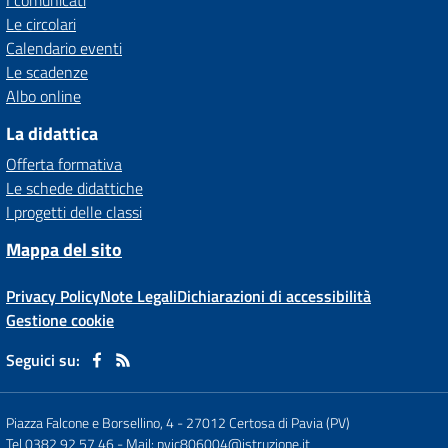
I comunicati
Le circolari
Calendario eventi
Le scadenze
Albo online
La didattica
Offerta formativa
Le schede didattiche
I progetti delle classi
Mappa del sito
Privacy Policy
Note Legali
Dichiarazioni di accessibilità
Gestione cookie
Seguici su:
Piazza Falcone e Borsellino, 4
-
27012 Certosa di Pavia (PV)
Tel 0382 92 57 46
- Mail:
pvic806004@istruzione.it