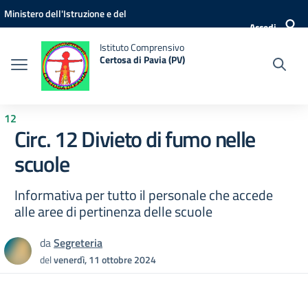
Vai ai contenuti
Vai al menu di navigazione
Vai al footer
Ministero dell'Istruzione e del
Accedi
Merito
Istituto Comprensivo
Certosa di Pavia (PV)
12
Circ. 12 Divieto di fumo nelle
scuole
Informativa per tutto il personale che accede
alle aree di pertinenza delle scuole
da
Segreteria
del
venerdì, 11 ottobre 2024